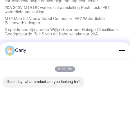
corrosiebestendige eenvoudige montageconnector
20A 300V M19 DC waterdicht aansluiting Push Lock IP67
waterdicht aansluiting
M19 Man tot Vrouw Kabel Connector IP67 Waterdichte
Buitenverbindingen
3 speldmannetje aan de Wijfje Gevormde Huidige Classificatie
Goedgekeurde RoHS van de Kabelschakelaar 20A
Hoge Huidige Waterdichte Schakelaars
Carly
20A M19 IP68 3 pin connector Goud bekleed Waterdicht Man en
Vrouw
M19 4 pin hoogstroomverbinding 20A waterdichte verbindingen
6:56 PM
300V snel slot
2Pin M19 Elektrische draad aan draad connectoren Push
Good day, what product are you looking for?
vergrendeling 300V DC waterdicht
M19 IP67 Power Connector Beste industriële 300V gelijkstroom
waterdichte connector
Waterdichte Cirkelschakelaars
Hoge Huidige Waterdichte Cirkelschakelaars, 3 Speld Cirkel
Plastic Schakelaars