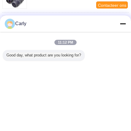
Contacteer ons
Hoge Huidige Waterdichte Cirkelschakelaars, 3
Speld Cirkel Plastic Schakelaars
Carly
Contacteer ons
5 speld Waterdichte Cirkelschakelaars, de
11:12 PM
Cirkelschakelaar IP67 van de Machtskabel M25
Contacteer ons
Good day, what product are you looking for?
1 / 6
Veranderingstaal
Dutch
Thuis
|
Ongeveer ons
|
Contacteer ons
|
Sitemap
|
Privacy Policy