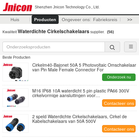
Shenzhen Jnicon Technology Co., Ltd.
Huis
Producten
Ongeveer ons
Fabrieksreis
>>
Waterdichte Cirkelschakelaars
Kwaliteit
supplier.
(56)
Beste Producten
Cirkelm40-Bajonet 50A 5 Photovoltaic Omschakelaar
van Pin Male Female Connector For
Onderzoek nu
M16 IP68 10A waterdicht 5 pin plastic PA66 300V
cirkelvormige aansluitingen voor
productcoderingsmachines
Contacteer ons
2 speld Waterdichte Cirkelschakelaars, Cirkel de
Kabelschakelaars van 50A 500V
Contacteer ons