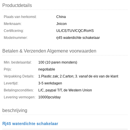
Productdetails
Plaats van herkomst:
China
Merknaam:
Jnicon
Certificering:
UL/CE/TUV/CQC/RoHS
Modelnummer:
rj45 waterdichte schakelaar
Betalen & Verzenden Algemene voorwaarden
Min. bestelaantal:
100 (10 paren monsters)
Prijs:
negotiable
Verpakking Details:
1.Plastic zak; 2.Carton; 3. vanaf de eis van de klant
Levertijd:
3-5 werkdagen
Betalingscondities:
L/C, paypal T/T, de Western Union
Levering vermogen:
10000pcs/day
beschrijving
Rj45 waterdichte schakelaar