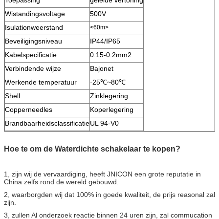
Wistandingsvoltage
500V
Isulationweerstand
<60m>
Beveiligingsniveau
IP44/IP65
Kabelspecificatie
0.15-0.2mm2
Verbindende wijze
Bajonet
Werkende temperatuur
-25℃~80℃
Shell
Zinklegering
Copperneedles
Koperlegering
Brandbaarheidsclassificatie
UL 94-V0
Hoe te om de Waterdichte schakelaar te kopen?
1, zijn wij de vervaardiging, heeft JNICON een grote reputatie in
China zelfs rond de wereld gebouwd.
2, waarborgden wij dat 100% in goede kwaliteit, de prijs reasonal zal
zijn.
3, zullen Al onderzoek reactie binnen 24 uren zijn, zal commucation