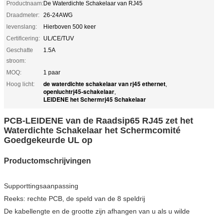
Productnaam:
De Waterdichte Schakelaar van RJ45
Draadmeter:
26-24AWG
levenslang:
Hierboven 500 keer
Certificering:
UL/CE/TUV
Geschatte
1.5A
stroom:
MOQ:
1 paar
de waterdichte schakelaar van rj45 ethernet
Hoog licht:
,
openluchtrj45-schakelaar
,
LEIDENE het Schermrj45 Schakelaar
PCB-LEIDENE van de Raadsip65 RJ45 zet het
Waterdichte Schakelaar het Schermcomité
Goedgekeurde UL op
Productomschrijvingen
Supporttingsaanpassing
Reeks: rechte PCB, de speld van de 8 speldrij
De kabellengte en de grootte zijn afhangen van u als u wilde