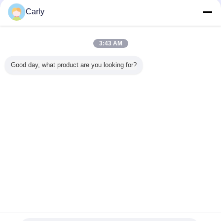
Carly
3:43 AM
Good day, what product are you looking for?
waterdichte rj45-schakelaar
Markeringen:
,
waterdichte rj45 ethernet schakelaar
,
openluchtrj45-schakelaar
Krijg de beste prijs voor
Het LEIDENE het Schermrj45
Comité zet de Waterdichte
Goedgekeurde op Raad UL van