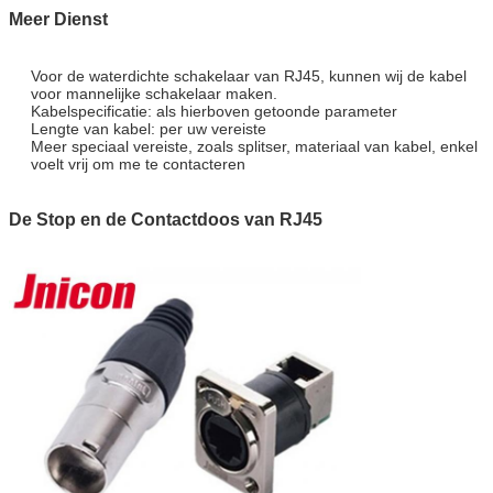
Meer Dienst
Vlamclassificatie
UL94 - V0
Toepassing
Van het LEIDENE de transmissie het
Schermsignaal
Voor de waterdichte schakelaar van RJ45, kunnen wij de kabel
voor mannelijke schakelaar maken.
Kabelspecificatie: als hierboven getoonde parameter
Lengte van kabel: per uw vereiste
Meer speciaal vereiste, zoals splitser, materiaal van kabel, enkel
voelt vrij om me te contacteren
De Stop en de Contactdoos van RJ45