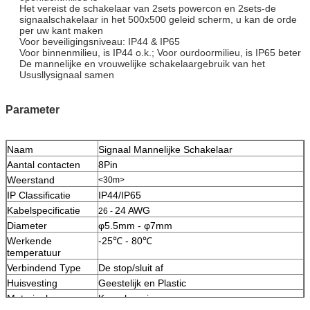
Het vereist de schakelaar van 2sets powercon en 2sets-de
signaalschakelaar in het 500x500 geleid scherm, u kan de orde
per uw kant maken
Voor beveiligingsniveau: IP44 & IP65
Voor binnenmilieu, is IP44 o.k.; Voor ourdoormilieu, is IP65 beter
De mannelijke en vrouwelijke schakelaargebruik van het
Ususllysignaal samen
Parameter
Naam
Signaal Mannelijke Schakelaar
Aantal contacten
8Pin
Weerstand
<30m>
IP Classificatie
IP44/IP65
Kabelspecificatie
24 AWG
26 -
Diameter
φ5.5mm - φ7mm
Werkende
-25℃ - 80℃
temperatuur
Verbindend Type
De stop/sluit af
Huisvesting
Geestelijk en Plastic
Materiaal van
Koperlegering
Naalden