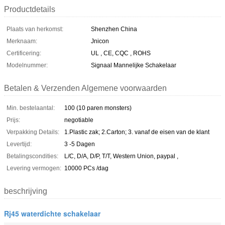
Productdetails
Plaats van herkomst:
Shenzhen China
Merknaam:
Jnicon
Certificering:
UL , CE, CQC , ROHS
Modelnummer:
Signaal Mannelijke Schakelaar
Betalen & Verzenden Algemene voorwaarden
Min. bestelaantal:
100 (10 paren monsters)
Prijs:
negotiable
Verpakking Details:
1.Plastic zak; 2.Carton; 3. vanaf de eisen van de klant
Levertijd:
3 -5 Dagen
Betalingscondities:
L/C, D/A, D/P, T/T, Western Union, paypal ,
Levering vermogen:
10000 PCs /dag
beschrijving
Rj45 waterdichte schakelaar