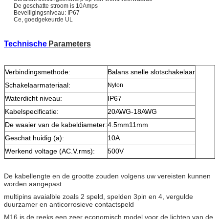
De geschatte stroom is 10Amps
Beveiligingsniveau: IP67
Ce, goedgekeurde UL
Technische
Parameters
Verbindingsmethode:
Balans snelle slotschakelaar
Schakelaarmateriaal:
Nylon
Waterdicht niveau:
IP67
Kabelspecificatie:
20AWG-18AWG
De waaier van de kabeldiameter:
4.5mm11mm
Geschat huidig (a):
10A
Werkend voltage (AC.V.rms):
500V
De kabellengte en de grootte zouden volgens uw vereisten kunnen
worden aangepast
multipins avaialble zoals 2 speld, spelden 3pin en 4, vergulde
duurzamer en anticorrosieve contactspeld
M16 is de reeks een zeer economisch model voor de lichten van de