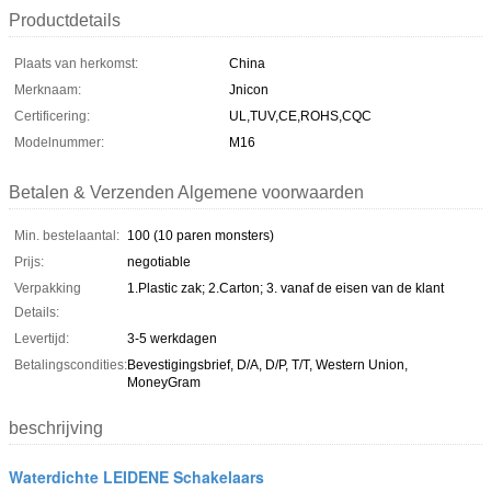
Productdetails
Plaats van herkomst:
China
Merknaam:
Jnicon
Certificering:
UL,TUV,CE,ROHS,CQC
Modelnummer:
M16
Betalen & Verzenden Algemene voorwaarden
Min. bestelaantal:
100 (10 paren monsters)
Prijs:
negotiable
Verpakking
1.Plastic zak; 2.Carton; 3. vanaf de eisen van de klant
Details:
Levertijd:
3-5 werkdagen
Betalingscondities:
Bevestigingsbrief, D/A, D/P, T/T, Western Union,
MoneyGram
beschrijving
Waterdichte LEIDENE Schakelaars