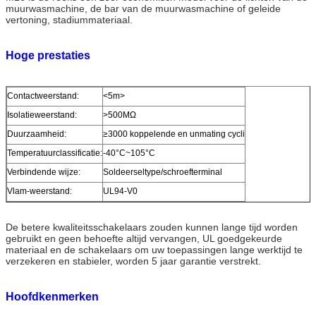
muurwasmachine, de bar van de muurwasmachine of geleide
vertoning, stadiummateriaal.
Hoge prestaties
Contactweerstand:
<5m>
Isolatieweerstand:
>500MΩ
Duurzaamheid:
≥3000 koppelende en unmating cycli
Temperatuurclassificatie:
-40°C~105°C
Verbindende wijze:
Soldeerseltype/schroefterminal
Vlam-weerstand:
UL94-V0
De betere kwaliteitsschakelaars zouden kunnen lange tijd worden
gebruikt en geen behoefte altijd vervangen, UL goedgekeurde
materiaal en de schakelaars om uw toepassingen lange werktijd te
verzekeren en stabieler, worden 5 jaar garantie verstrekt.
Hoofdkenmerken