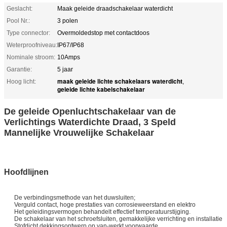
Geslacht:
Maak geleide draadschakelaar waterdicht
Pool Nr.:
3 polen
Type connector:
Overmoldedstop met contactdoos
Weterproofniveau:
IP67/IP68
Nominale stroom:
10Amps
Garantie:
5 jaar
maak geleide lichte schakelaars waterdicht
Hoog licht:
,
geleide lichte kabelschakelaar
De geleide Openluchtschakelaar van de
Verlichtings Waterdichte Draad, 3 Speld
Mannelijke Vrouwelijke Schakelaar
Hoofdlijnen
De verbindingsmethode van het duwsluiten;
Verguld contact, hoge prestaties van corrosieweerstand en elektro
Het geleidingsvermogen behandelt effectief temperatuurstijging.
De schakelaar van het schroefsluiten, gemakkelijke verrichting en installatie
Stofdicht dekkingsontwerp op van-werkt voorwaarde