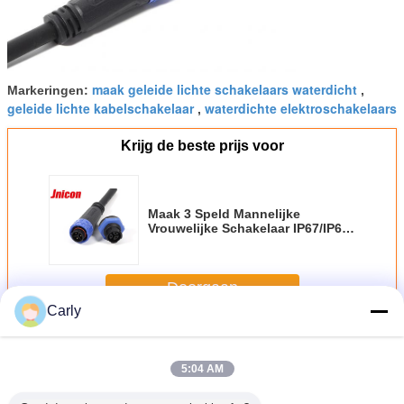
maak geleide lichte schakelaars waterdicht
Markeringen:
,
geleide lichte kabelschakelaar
waterdichte elektroschakelaars
,
Krijg de beste prijs voor
Maak 3 Speld Mannelijke
Vrouwelijke Schakelaar IP67/IP68
voor LEIDENE
Openluchtverlichting waterdicht
Doorgaan
Carly
Waterdichte LEIDENE Schakelaars
Meer
5:04 AM