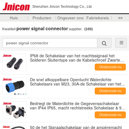
Shenzhen Jnicon Technology Co., Ltd.
Huis
Producten
Ongeveer ons
Fabrieksreis
>>
power signal connector
Kwaliteit
supplier.
(100)
IP68 de Schakelaar van het machtssignaal het
Solderen Sluitentype van de Kabelschroef Zwarte
Kleur
Onderzoek nu
De snel afkoppelbare Openlucht Waterdichte
Schakelaars van M23, 30A-de Schakelaar van het
Machtssignaal
Onderzoek nu
Bedriegt de Waterdichte de Gegevensschakelaar
van IP44 IP65, macht rechtstreeks Schakelaar & 90
Graadcomité
Onderzoek nu
50 de het Signaalschakelaar van de ampèremacht