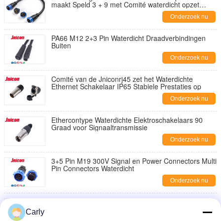
maakt Speld 3 + 9 met Comité waterdicht opzet
Contactdoos
Onderzoek nu
PA66 M12 2+3 Pin Waterdicht Draadverbindingen
Buiten
Onderzoek nu
Comité van de Jniconrj45 zet het Waterdichte
Ethernet Schakelaar IP65 Stabiele Prestaties op
Onderzoek nu
Ethercontype Waterdichte Elektroschakelaars 90
Graad voor Signaaltransmissie
Onderzoek nu
3+5 Pin M19 300V Signal en Power Connectors Multi
Pin Connectors Waterdicht
Onderzoek nu
2 zet het Elektrocomité van Pin Industrial Power
Cable Connectors IP67 met Stofglb op
Carly