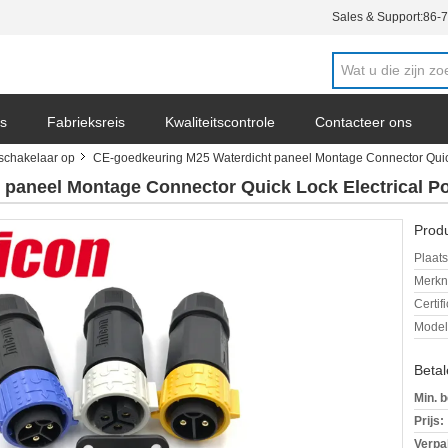
Sales & Support:
86-
s
Fabrieksreis
Kwaliteitscontrole
Contacteer ons
 schakelaar op
CE-goedkeuring M25 Waterdicht paneel Montage Connector Quick
 paneel Montage Connector Quick Lock Electrical P
Produ
Plaats
Merkn
Certif
Mode
Beta
Min. b
Prijs:
Verpa