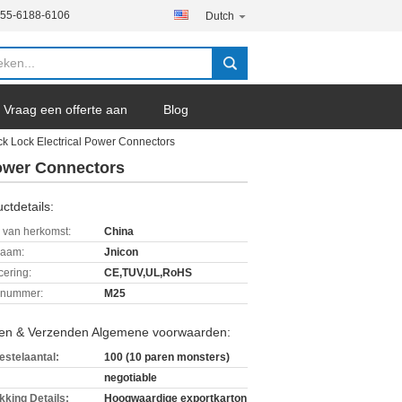
755-6188-6106
Dutch
Vraag een offerte aan
Blog
 Lock Electrical Power Connectors
ower Connectors
ctdetails:
 van herkomst:
China
aam:
Jnicon
icering:
CE,TUV,UL,RoHS
lnummer:
M25
len & Verzenden Algemene voorwaarden:
estelaantal:
100 (10 paren monsters)
negotiable
kking Details:
Hoogwaardige exportkarton