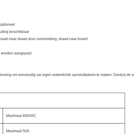
 optioneel
uiting beschikbaar
draad-naar-draad door overmolding, draad-naar-board
en worden aangepast
lossing om eenvoudig uw eigen waterdichte aansluitkabels te maken. Dankzij de sch
Maximaal 600VAC
Maximaal 50A