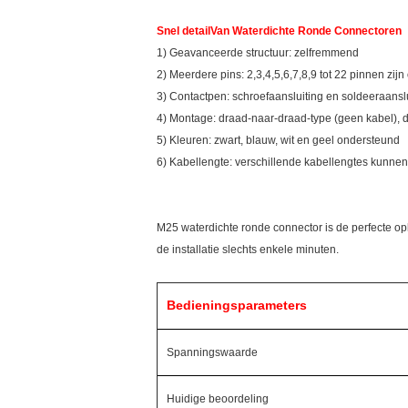
Snel detail
Van Waterdichte Ronde Connectoren
1) Geavanceerde structuur: zelfremmend
2) Meerdere pins: 2,3,4,5,6,7,8,9 tot 22 pinnen zijn
3) Contactpen: schroefaansluiting en soldeeraansl
4) Montage: draad-naar-draad-type (geen kabel), 
5) Kleuren: zwart, blauw, wit en geel ondersteund
6) Kabellengte: verschillende kabellengtes kunn
M25 waterdichte ronde connector is de perfecte op
de installatie slechts enkele minuten.
Bedieningsparameters
Spanningswaarde
Huidige beoordeling