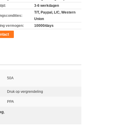
ijd:
3-6 werkdagen
T/T, Paypal, L/C, Western
ingscondities:
Union
ing vermogen:
10000/days
ntact
50A
Druk op vergrendeling
PPA
ng
,